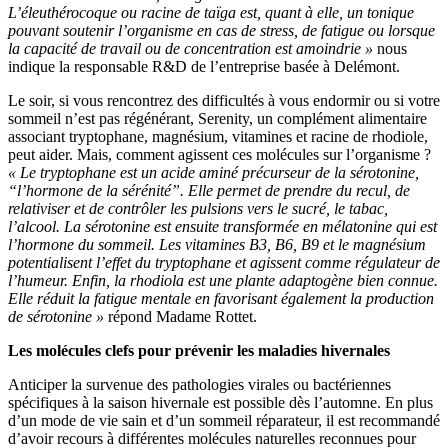
L’éleuthérocoque ou racine de taïga est, quant à elle, un tonique
pouvant soutenir l’organisme en cas de stress, de fatigue ou lorsque
la capacité de travail ou de concentration est amoindrie »
nous
indique la responsable R&D de l’entreprise basée à Delémont.
Le soir, si vous rencontrez des difficultés à vous endormir ou si votre
sommeil n’est pas régénérant, Serenity, un complément alimentaire
associant tryptophane, magnésium, vitamines et racine de rhodiole,
peut aider. Mais, comment agissent ces molécules sur l’organisme ?
« Le tryptophane est un acide aminé précurseur de la sérotonine,
“l’hormone de la sérénité”. Elle permet de prendre du recul, de
relativiser et de contrôler les pulsions vers le sucré, le tabac,
l’alcool. La sérotonine est ensuite transformée en mélatonine qui est
l’hormone du sommeil. Les vitamines B3, B6, B9 et le magnésium
potentialisent l’effet du tryptophane et agissent comme régulateur de
l’humeur. Enfin, la rhodiola est une plante adaptogène bien connue.
Elle réduit la fatigue mentale en favorisant également la production
de sérotonine »
répond Madame Rottet.
Les molécules clefs pour prévenir les maladies hivernales
Anticiper la survenue des pathologies virales ou bactériennes
spécifiques à la saison hivernale est possible dès l’automne. En plus
d’un mode de vie sain et d’un sommeil réparateur, il est recommandé
d’avoir recours à différentes molécules naturelles reconnues pour