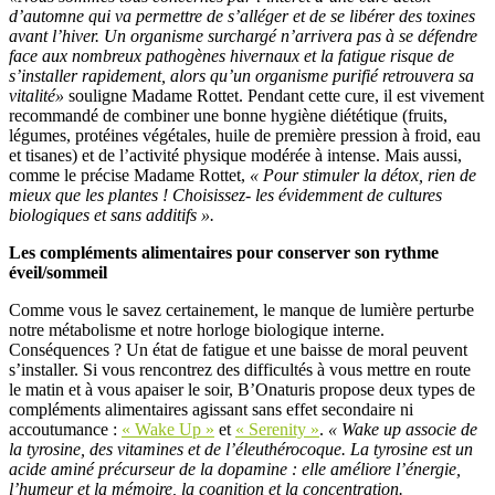
d’automne qui va permettre de s’alléger et de se libérer des toxines
avant l’hiver. Un organisme surchargé n’arrivera pas à se défendre
face aux nombreux pathogènes hivernaux et la fatigue risque de
s’installer rapidement, alors qu’un organisme purifié retrouvera sa
vitalité»
souligne Madame Rottet. Pendant cette cure, il est vivement
recommandé de combiner une bonne hygiène diététique (fruits,
légumes, protéines végétales, huile de première pression à froid, eau
et tisanes) et de l’activité physique modérée à intense. Mais aussi,
comme le précise Madame Rottet,
« Pour stimuler la détox, rien de
mieux que les plantes ! Choisissez- les évidemment de cultures
biologiques et sans additifs ».
Les compléments alimentaires pour conserver son rythme
éveil/sommeil
Comme vous le savez certainement, le manque de lumière perturbe
notre métabolisme et notre horloge biologique interne.
Conséquences ? Un état de fatigue et une baisse de moral peuvent
s’installer. Si vous rencontrez des difficultés à vous mettre en route
le matin et à vous apaiser le soir, B’Onaturis propose deux types de
compléments alimentaires agissant sans effet secondaire ni
accoutumance :
« Wake Up »
et
« Serenity »
.
« Wake up associe de
la tyrosine, des vitamines et de l’éleuthérocoque. La tyrosine est un
acide aminé précurseur de la dopamine : elle améliore l’énergie,
l’humeur et la mémoire, la cognition et la concentration.