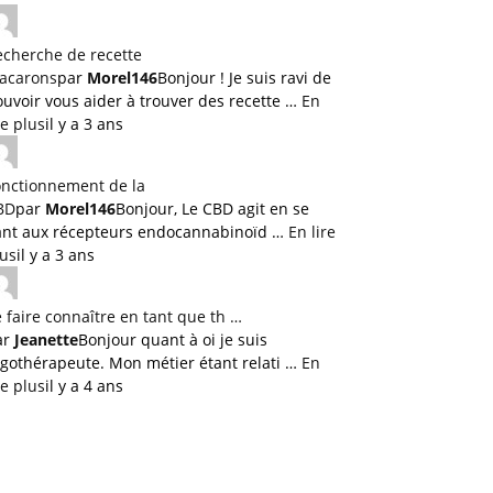
echerche de recette
acarons
par
Morel146
Bonjour ! Je suis ravi de
uvoir vous aider à trouver des recette …
En
re plus
il y a 3 ans
onctionnement de la
BD
par
Morel146
Bonjour, Le CBD agit en se
iant aux récepteurs endocannabinoïd …
En lire
lus
il y a 3 ans
 faire connaître en tant que th …
ar
Jeanette
Bonjour quant à oi je suis
rgothérapeute. Mon métier étant relati …
En
re plus
il y a 4 ans
Imprimer