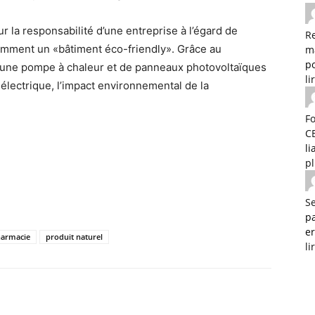
ur la responsabilité d’une entreprise à l’égard de
R
emment un «bâtiment éco-friendly». Grâce au
m
po
n d’une pompe à chaleur et de panneaux photovoltaïques
li
électrique, l’impact environnemental de la
F
C
l
p
Se
p
e
armacie
produit naturel
li
Twitter
WhatsApp
Linkedin
Email