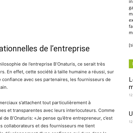
in
ga
m
ex
fa
mé
[
ationnelles de l’entreprise
 philosophie de l’entreprise B’Onaturis, ce serait très
. En effet, cette société à taille humaine a réussi, sur
L
e confiance avec ses partenaires, les fournisseurs de
m
ain.
12
rciaux s’attachent tout particulièrement à
hes et transparentes avec leurs interlocuteurs. Comme
U
l de B’Onaturis: «Je pense qu’être entrepreneur, c’est
12
es collaborateurs et des fournisseurs me tient