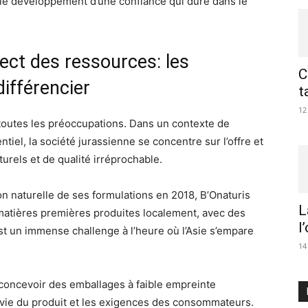
 le développement d’une confiance qui dure dans le
pect des ressources: les
C
différencier
t
12
e toutes les préoccupations. Dans un contexte de
iel, la société jurassienne se concentre sur l’offre et
aturels et de qualité irréprochable.
non naturelle de ses formulations en 2018, B’Onaturis
L
matières premières produites localement, avec des
l
st un immense challenge à l’heure où l’Asie s’empare
14
: concevoir des emballages à faible empreinte
 vie du produit et les exigences des consommateurs.