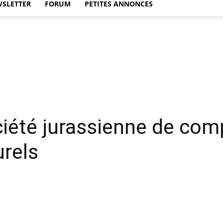
WSLETTER
FORUM
PETITES ANNONCES
ociété jurassienne de co
urels
Twitter
WhatsApp
Linkedin
Email