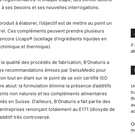
 à ses besoins et ses nouvelles interrogations.
oduit à élaborer, l’objectif est de mettre au point un
rel. Ces compléments peuvent prendre plusieurs
 encore Licaps® (scellage d’ingrédients liquides en
Il
 chimique et thermique).
de
la qualité des procédés de fabrication, B’Onaturis a
les recommandations émises par SwissMedic pour
tion tout en étant sur le point de se voir certifié ISO
e atout: la formulation élimine la présence d’additifs
Un
tr
ients non naturels et les compléments alimentaires
th
lés en Suisse. D’ailleurs, B’Onaturis a fait partie des
av
entreprises renonçant totalement au E171 (dioxyde de
ac
 additif très controversé.
Qu
m