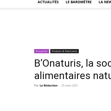
ACTUALITÉS
LE BAROMÈTRE
LA NE
Actualités
Produits & Fabricants
B’Onaturis, la s
alimentaires nat
Par
La Rédaction
-
25 mars 2021
Facebook
Partager