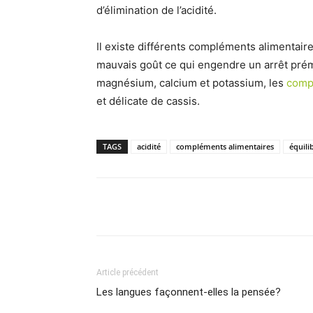
d’élimination de l’acidité.
Il existe différents compléments alimentair
mauvais goût ce qui engendre un arrêt prém
magnésium, calcium et potassium, les
comp
et délicate de cassis.
TAGS
acidité
compléments alimentaires
équili
Facebook
Partager
Article précédent
Les langues façonnent-elles la pensée?