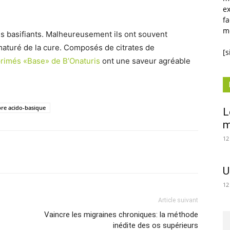
ex
fa
mé
es basifiants. Malheureusement ils ont souvent
aturé de la cure. Composés de citrates de
[
rimés «Base» de B’Onaturis
ont une saveur agréable
bre acido-basique
L
m
12
Twitter
WhatsApp
Linkedin
Email
U
12
Article suivant
Vaincre les migraines chroniques: la méthode
inédite des os supérieurs