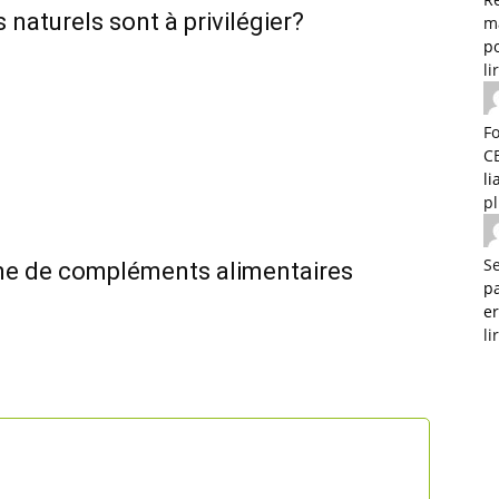
s naturels sont à privilégier?
m
po
li
F
C
l
p
Se
enne de compléments alimentaires
p
e
li