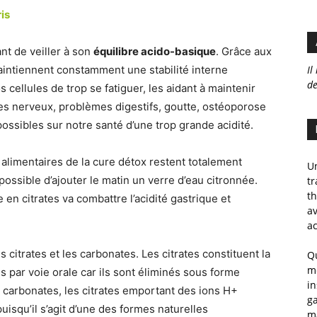
is
ant de veiller à son
équilibre acido-basique
. Grâce aux
Il
intiennent constamment une stabilité interne
de
 cellules de trop se fatiguer, les aidant à maintenir
bles nerveux, problèmes digestifs, goutte, ostéoporose
ossibles sur notre santé d’une trop grande acidité.
s alimentaires de la cure détox restent totalement
Un
possible d’ajouter le matin un verre d’eau citronnée.
tr
th
e en citrates va combattre l’acidité gastrique et
av
ac
es citrates et les carbonates. Les citrates constituent la
Qu
m
 par voie orale car ils sont éliminés sous forme
in
 carbonates, les citrates emportant des ions H+
ga
uisqu’il s’agit d’une des formes naturelles
m