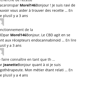
acarons
par
Morel146
Bonjour ! Je suis ravi de
uvoir vous aider à trouver des recette …
En
re plus
il y a 3 ans
onctionnement de la
BD
par
Morel146
Bonjour, Le CBD agit en se
iant aux récepteurs endocannabinoïd …
En lire
lus
il y a 3 ans
 faire connaître en tant que th …
ar
Jeanette
Bonjour quant à oi je suis
rgothérapeute. Mon métier étant relati …
En
re plus
il y a 4 ans