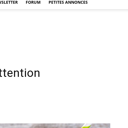
WSLETTER
FORUM
PETITES ANNONCES
ttention
Twitter
WhatsApp
Linkedin
Email