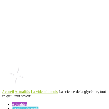
Accueil
Actualités
La video du mois
La science de la glycémie, tout
ce qu’il faut savoir!
Actualités
La video du mois