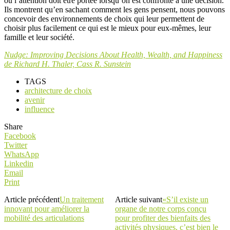
où l’attention doit être portée lorsqu’on est confronté à une décision.
Ils montrent qu’en sachant comment les gens pensent, nous pouvons
concevoir des environnements de choix qui leur permettent de
choisir plus facilement ce qui est le mieux pour eux-mêmes, leur
famille et leur société.
Nudge: Improving Decisions About Health, Wealth, and Happiness
de Richard H. Thaler, Cass R. Sunstein
TAGS
architecture de choix
avenir
influence
Share
Facebook
Twitter
WhatsApp
Linkedin
Email
Print
Article précédent
Un traitement
Article suivant
«S’il existe un
innovant pour améliorer la
organe de notre corps conçu
mobilité des articulations
pour profiter des bienfaits des
activités physiques, c’est bien le