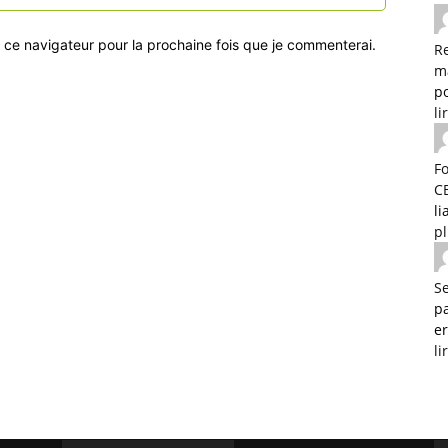
 ce navigateur pour la prochaine fois que je commenterai.
R
m
po
li
F
C
l
p
Se
p
e
li