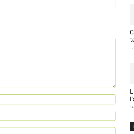
C
t
12
L
l
14