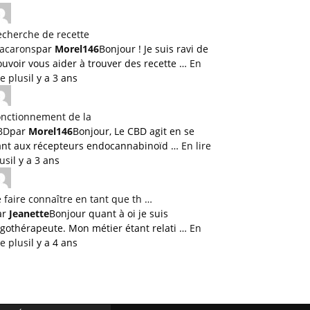
echerche de recette
acarons
par
Morel146
Bonjour ! Je suis ravi de
uvoir vous aider à trouver des recette …
En
re plus
il y a 3 ans
onctionnement de la
BD
par
Morel146
Bonjour, Le CBD agit en se
iant aux récepteurs endocannabinoïd …
En lire
lus
il y a 3 ans
 faire connaître en tant que th …
ar
Jeanette
Bonjour quant à oi je suis
rgothérapeute. Mon métier étant relati …
En
re plus
il y a 4 ans