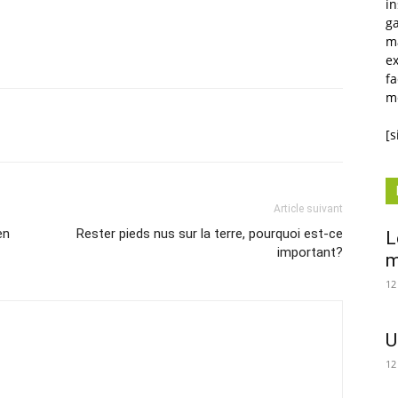
in
ga
m
ex
fa
mé
Twitter
WhatsApp
Linkedin
Email
[
Article suivant
en
Rester pieds nus sur la terre, pourquoi est-ce
L
important?
m
12
U
12