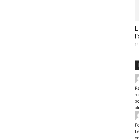
L
l
14
Re
m
po
pl
F
Le
e