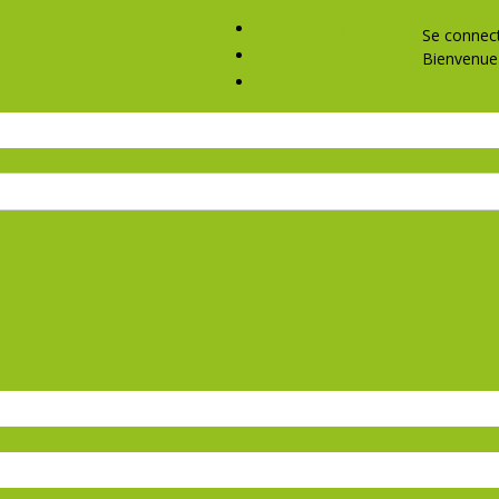
Qui sommes-nous?
Se connec
Contactez nous!
Bienvenue 
Annonceurs