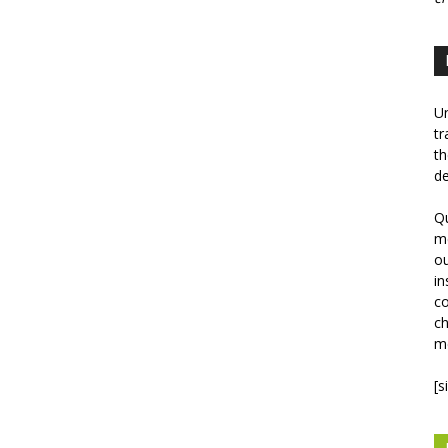
Un
tr
th
de
Qu
mé
ou
in
co
ch
mé
[s