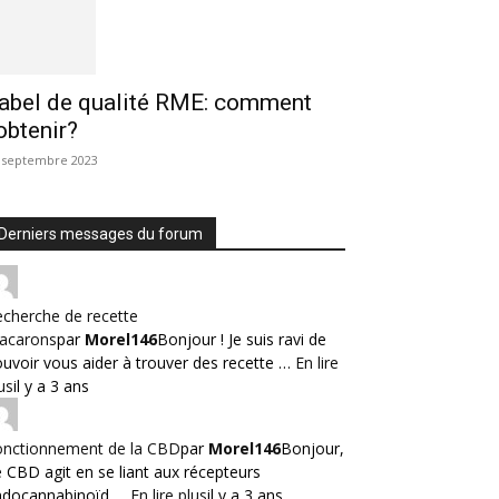
abel de qualité RME: comment
’obtenir?
 septembre 2023
Derniers messages du forum
cherche de recette
acarons
par
Morel146
Bonjour ! Je suis ravi de
uvoir vous aider à trouver des recette …
En lire
us
il y a 3 ans
onctionnement de la CBD
par
Morel146
Bonjour,
 CBD agit en se liant aux récepteurs
ndocannabinoïd …
En lire plus
il y a 3 ans