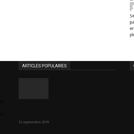
Se
p
er
pl
ARTICLES POPULAIRES
0
se.
Pro Tip: Comment faire de la pub
vraiment efficacement (et en...
es
12 septembre 2019