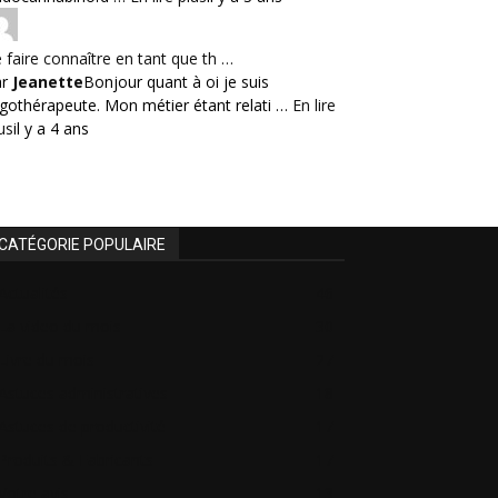
 faire connaître en tant que th …
ar
Jeanette
Bonjour quant à oi je suis
gothérapeute. Mon métier étant relati …
En lire
us
il y a 4 ans
CATÉGORIE POPULAIRE
Actualités
46
La video du mois
30
Livre du mois
27
Astuces administratives
18
Astuces de productivité
17
Produits & Fabricants
17
Votre avis
13