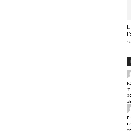
L
l
14
Re
m
po
pl
F
Le
e