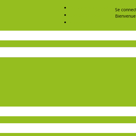
Qui sommes-nous?
Se connec
Contactez nous!
Bienvenue 
Annonceurs