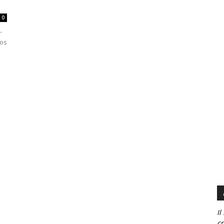
0
-
nos
Il
cr