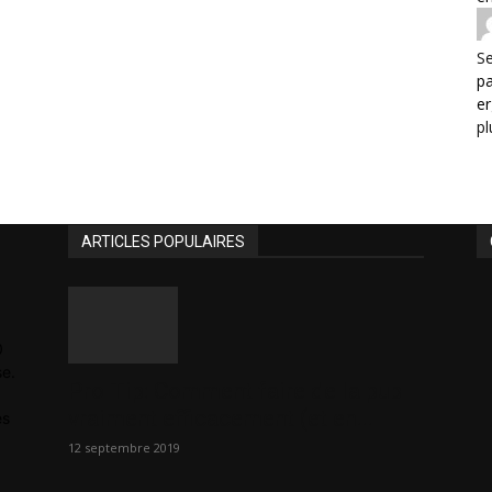
Se
p
er
pl
ARTICLES POPULAIRES
0
se.
Pro Tip: Comment faire de la pub
vraiment efficacement (et en...
es
12 septembre 2019