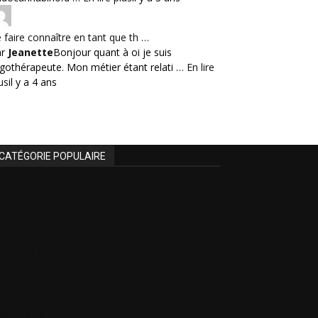
 faire connaître en tant que th …
ar
Jeanette
Bonjour quant à oi je suis
gothérapeute. Mon métier étant relati …
En lire
us
il y a 4 ans
CATÉGORIE POPULAIRE
Actualités
46
La video du mois
30
Livre du mois
27
Astuces administratives
18
Astuces de productivité
17
Produits & Fabricants
17
Votre avis
13