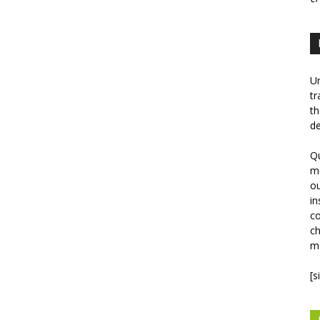
Un
tr
th
de
Qu
mé
ou
in
co
ch
mé
[s