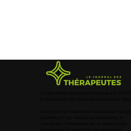
Le seul média national qui s'adresse aux 20’00
professionnels des thérapies naturelles en Suis
Destiné aux professionnels suisses des thérapi
naturelles et des médecines alternatives, le
Journal Des Thérapeutes est un média suisse
indépendant et produit par des rédacteurs