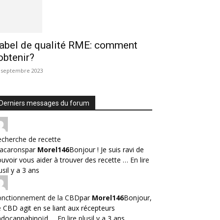
abel de qualité RME: comment
’obtenir?
 septembre 2023
Derniers messages du forum
cherche de recette
acarons
par
Morel146
Bonjour ! Je suis ravi de
uvoir vous aider à trouver des recette …
En lire
us
il y a 3 ans
onctionnement de la CBD
par
Morel146
Bonjour,
 CBD agit en se liant aux récepteurs
ndocannabinoïd …
En lire plus
il y a 3 ans