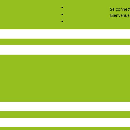
Qui sommes-nous?
Se connec
Contactez nous!
Bienvenue 
Annonceurs