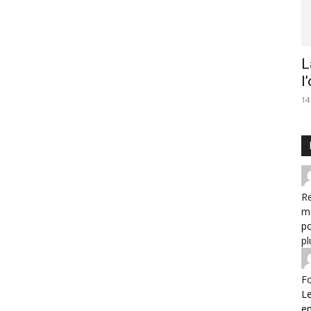
L
l
14
Re
m
po
pl
F
Le
e