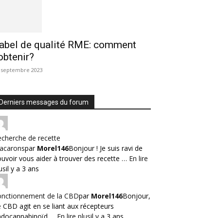
abel de qualité RME: comment
’obtenir?
 septembre 2023
Derniers messages du forum
cherche de recette
acarons
par
Morel146
Bonjour ! Je suis ravi de
uvoir vous aider à trouver des recette …
En lire
us
il y a 3 ans
onctionnement de la CBD
par
Morel146
Bonjour,
 CBD agit en se liant aux récepteurs
ndocannabinoïd …
En lire plus
il y a 3 ans