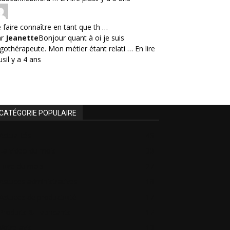
 faire connaître en tant que th …
ar
Jeanette
Bonjour quant à oi je suis
gothérapeute. Mon métier étant relati …
En lire
us
il y a 4 ans
CATÉGORIE POPULAIRE
Actualités
46
La video du mois
30
Livre du mois
27
Astuces administratives
18
Astuces de productivité
17
Produits & Fabricants
17
Votre avis
13