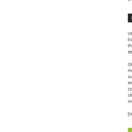
Un
tr
th
de
Qu
mé
ou
in
co
ch
mé
[s