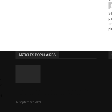
Se
p
er
pl
ARTICLES POPULAIRES
0
se.
Pro Tip: Comment faire de la pub
vraiment efficacement (et en...
es
12 septembre 2019