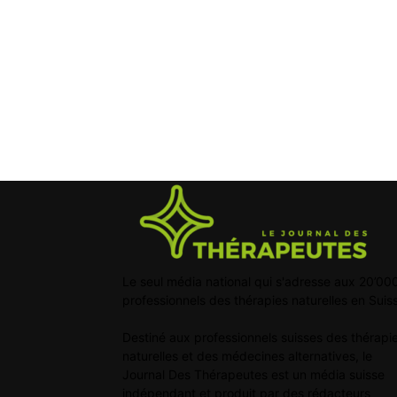
Le seul média national qui s'adresse aux 20’00
professionnels des thérapies naturelles en Suis
Destiné aux professionnels suisses des thérapi
naturelles et des médecines alternatives, le
Journal Des Thérapeutes est un média suisse
indépendant et produit par des rédacteurs