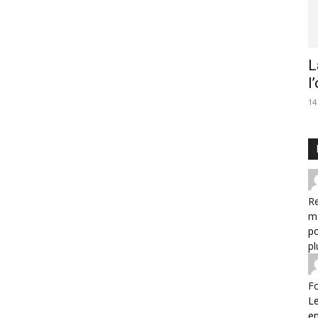
L
l
14
Re
m
po
pl
F
Le
e