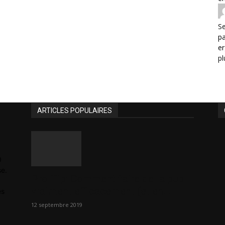
Se
p
er
pl
ARTICLES POPULAIRES
0
se.
Pro Tip: Comment faire de la pub
vraiment efficacement (et en...
es
12 septembre 2019