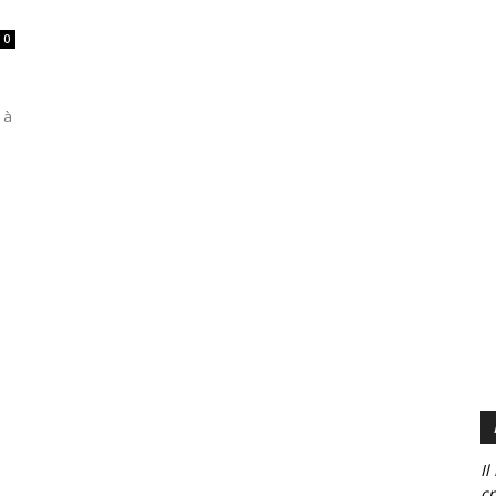
0
 à
Il
cr