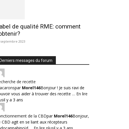
abel de qualité RME: comment
’obtenir?
 septembre 2023
Derniers messages du forum
cherche de recette
acarons
par
Morel146
Bonjour ! Je suis ravi de
uvoir vous aider à trouver des recette …
En lire
us
il y a 3 ans
onctionnement de la CBD
par
Morel146
Bonjour,
 CBD agit en se liant aux récepteurs
ndocannabinoïd …
En lire plus
il y a 3 ans