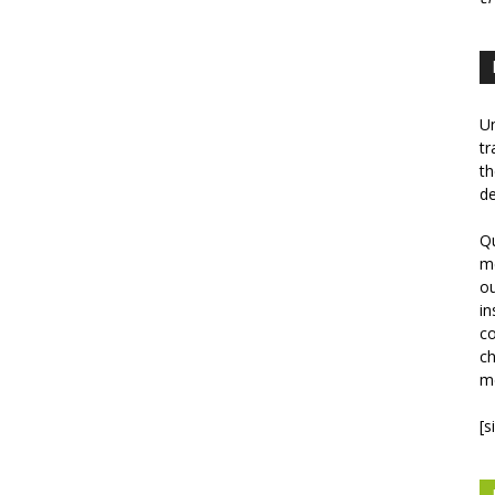
Un
tr
th
de
Qu
mé
ou
in
co
ch
mé
[s