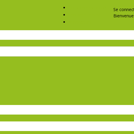
Qui sommes-nous?
Se connec
Contactez nous!
Bienvenue 
Annonceurs