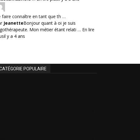
 faire connaître en tant que th …
ar
Jeanette
Bonjour quant à oi je suis
gothérapeute. Mon métier étant relati …
En lire
us
il y a 4 ans
CATÉGORIE POPULAIRE
Actualités
46
La video du mois
30
Livre du mois
27
Astuces administratives
18
Astuces de productivité
17
Produits & Fabricants
17
Votre avis
13