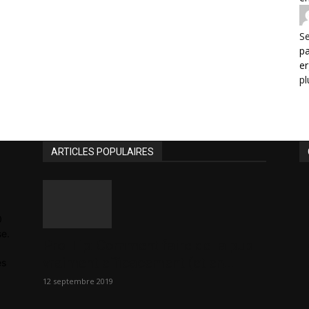
Se
p
er
pl
ARTICLES POPULAIRES
0
se.
Pro Tip: Comment faire de la pub
vraiment efficacement (et en...
es
12 septembre 2019