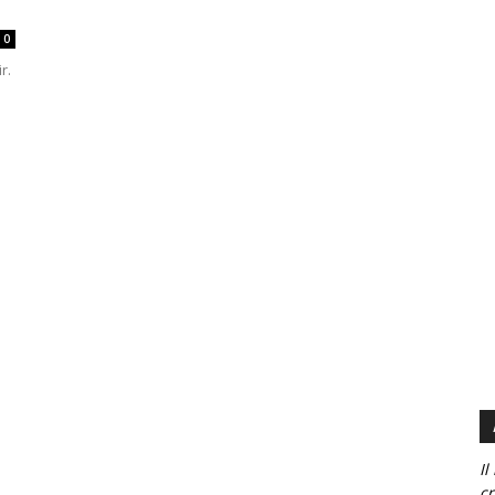
0
r.
Il
cr