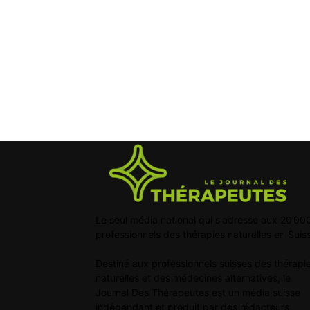
Le seul média national qui s'adresse aux 20’00
professionnels des thérapies naturelles en Suis
Destiné aux professionnels suisses des thérapi
naturelles et des médecines alternatives, le
Journal Des Thérapeutes est un média suisse
indépendant et produit par des rédacteurs