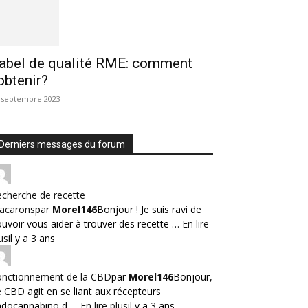
abel de qualité RME: comment
’obtenir?
 septembre 2023
Derniers messages du forum
cherche de recette
acarons
par
Morel146
Bonjour ! Je suis ravi de
uvoir vous aider à trouver des recette …
En lire
us
il y a 3 ans
onctionnement de la CBD
par
Morel146
Bonjour,
 CBD agit en se liant aux récepteurs
ndocannabinoïd …
En lire plus
il y a 3 ans