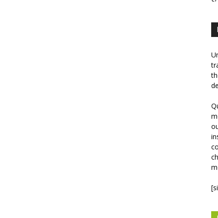
Un
tr
th
de
Qu
mé
ou
in
co
ch
mé
[s