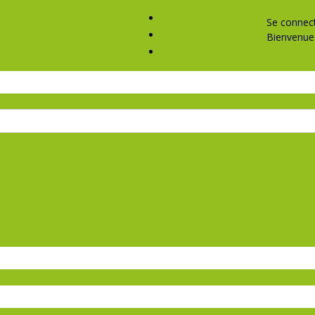
Qui sommes-nous?
Se connec
Contactez nous!
Bienvenue 
Annonceurs