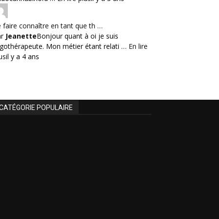
 faire connaître en tant que th …
ar
Jeanette
Bonjour quant à oi je suis
gothérapeute. Mon métier étant relati …
En lire
us
il y a 4 ans
CATÉGORIE POPULAIRE
Actualités
46
La video du mois
30
Livre du mois
27
Astuces administratives
18
Astuces de productivité
17
Produits & Fabricants
17
Votre avis
13