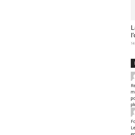
L
l
14
Re
m
po
pl
F
Le
e