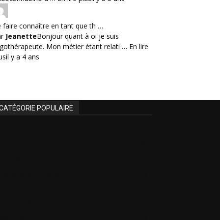
 faire connaître en tant que th …
ar
Jeanette
Bonjour quant à oi je suis
gothérapeute. Mon métier étant relati …
En lire
us
il y a 4 ans
CATÉGORIE POPULAIRE
Actualités
46
La video du mois
30
Livre du mois
27
Astuces administratives
18
Astuces de productivité
17
Produits & Fabricants
17
Votre avis
13