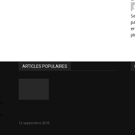
Se
p
er
pl
ARTICLES POPULAIRES
0
se.
Pro Tip: Comment faire de la pub
vraiment efficacement (et en...
es
12 septembre 2019