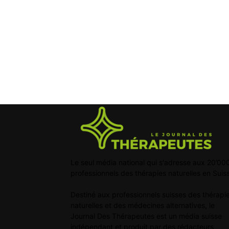
Le seul média national qui s'adresse aux 20’00
professionnels des thérapies naturelles en Suis
Destiné aux professionnels suisses des thérapi
naturelles et des médecines alternatives, le
Journal Des Thérapeutes est un média suisse
indépendant et produit par des rédacteurs