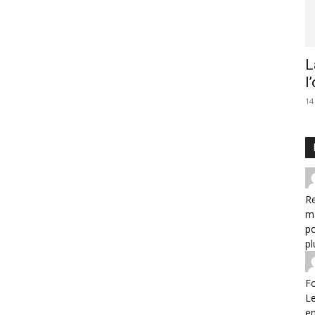
L
l
14
Re
m
po
pl
F
Le
e