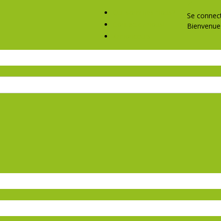
Qui sommes-nous?
Se connec
Contactez nous!
Bienvenue 
Annonceurs