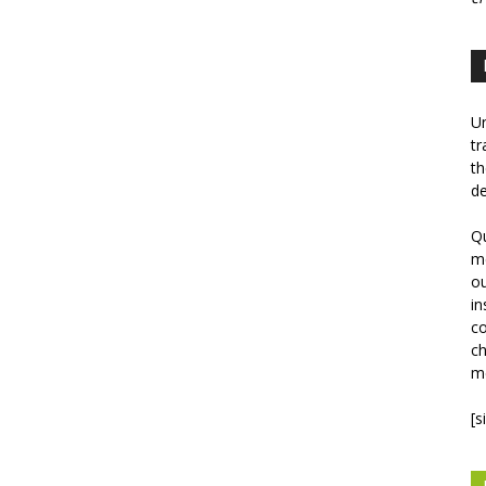
Un
tr
th
de
Qu
mé
ou
in
co
ch
mé
[s