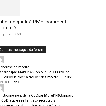
abel de qualité RME: comment
’obtenir?
 septembre 2023
Derniers messages du forum
cherche de recette
acarons
par
Morel146
Bonjour ! Je suis ravi de
uvoir vous aider à trouver des recette …
En lire
us
il y a 3 ans
onctionnement de la CBD
par
Morel146
Bonjour,
 CBD agit en se liant aux récepteurs
ndocannabinoïd …
En lire plus
il y a 3 ans